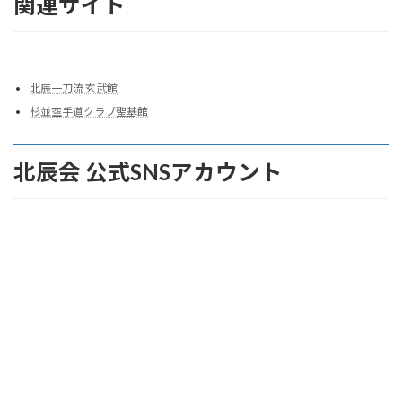
関連サイト
北辰一刀流 玄武館
杉並空手道クラブ聖基館
北辰会 公式SNSアカウント