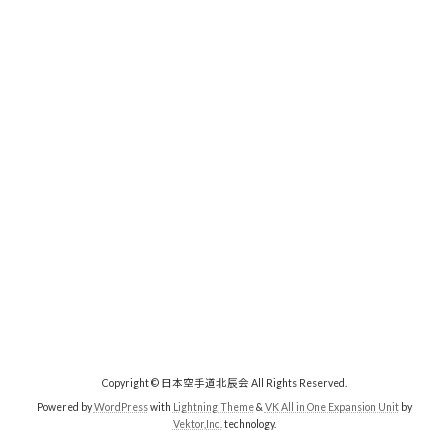
Copyright © 日本空手道北辰会 All Rights Reserved.
Powered by
WordPress
with
Lightning Theme
&
VK All in One Expansion Unit
by
Vektor,Inc.
technology.