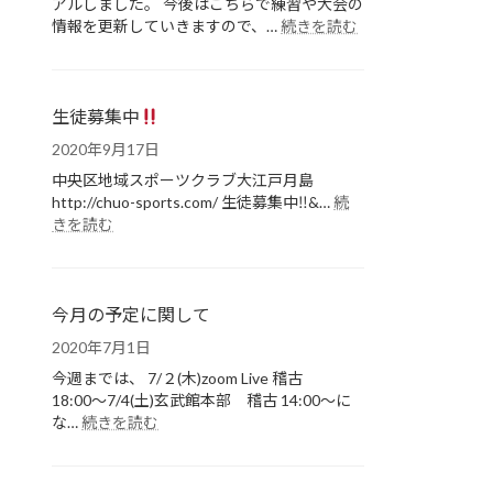
アルしました。 今後はこちらで練習や大会の
:
情報を更新していきますので、…
続きを読む
ホ
ー
ム
ペ
生徒募集中
ー
2020年9月17日
ジ
を
中央区地域スポーツクラブ大江戸月島
リ
http://chuo-sports.com/ 生徒募集中‼&…
続
ニ
:
きを読む
生
ュ
徒
ー
募
ア
集
ル
今月の予定に関して
中
し
2020年7月1日
ま
し
今週までは、 7/２(木)zoom Live 稽古
た。
18:00〜7/4(土)玄武館本部 稽古 14:00〜に
:
な…
続きを読む
今
月
の