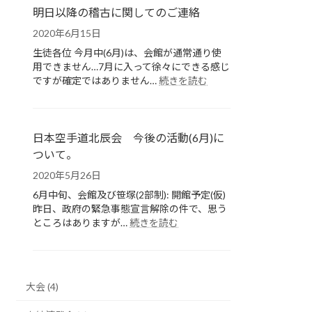
予
明日以降の稽古に関してのご連絡
定
2020年6月15日
に
関
生徒各位 今月中(6月)は、会館が通常通り使
し
用できません…7月に入って徐々にできる感じ
て
:
ですが確定ではありません…
続きを読む
明
日
以
降
日本空手道北辰会 今後の活動(6月)に
の
ついて。
稽
2020年5月26日
古
に
6月中旬、会館及び笹塚(2部制): 開館予定(仮)
関
昨日、政府の緊急事態宣言解除の件で、思う
し
:
ところはありますが…
続きを読む
て
日
の
本
ご
空
連
手
絡
大会 (4)
道
北