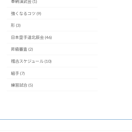
奉納演武会 (1)
辰
会
強くなるコツ (9)
今
後
形 (3)
の
活
日本空手道北辰会 (46)
動
(6
月)
昇級審査 (2)
に
つ
稽古スケジュール (10)
い
て。
組手 (7)
練習試合 (5)