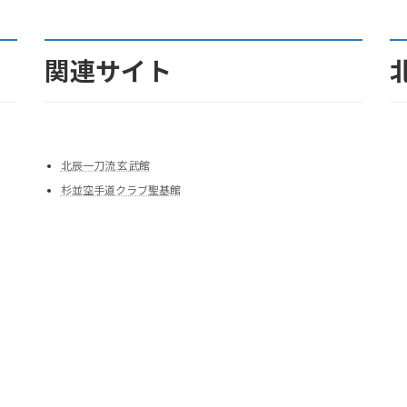
関連サイト
北辰一刀流 玄武館
杉並空手道クラブ聖基館