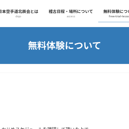
日本空手道北辰会とは
稽古日程・場所について
無料体験につ
dojo
access
free-trial-less
無料体験について