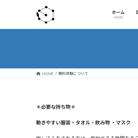
コ
ナ
ン
ビ
ホーム
テ
ゲ
HOME
ン
ー
ツ
シ
へ
ョ
ス
ン
キ
に
ッ
移
プ
動
HOME
無料体験について
＊必要な持ち物＊
動きやすい服装・タオル・飲み物 ・マスク