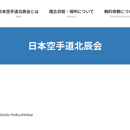
日本空手道北辰会とは
稽古日程・場所について
無料体験につ
dojo
access
free-trial-less
日本空手道北辰会
atedo-hokushinkai