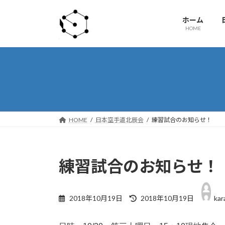
コ
ナ
ン
ビ
ホーム
テ
ゲ
HOME
ン
ー
ツ
シ
へ
ョ
ス
ン
キ
に
ッ
移
プ
動
HOME
日本空手道北辰会
練習試合のお知らせ！
練習試合のお知らせ！
最
終
2018年10月19日
2018年10月19日
kar
更
新