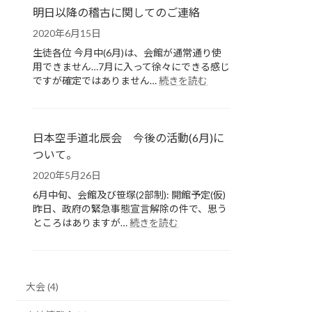
予
明日以降の稽古に関してのご連絡
定
2020年6月15日
に
関
生徒各位 今月中(6月)は、会館が通常通り使
し
用できません…7月に入って徐々にできる感じ
て
:
ですが確定ではありません…
続きを読む
明
日
以
降
日本空手道北辰会 今後の活動(6月)に
の
ついて。
稽
2020年5月26日
古
に
6月中旬、会館及び笹塚(2部制): 開館予定(仮)
関
昨日、政府の緊急事態宣言解除の件で、思う
し
:
ところはありますが…
続きを読む
て
日
の
本
ご
空
連
手
絡
大会 (4)
道
北