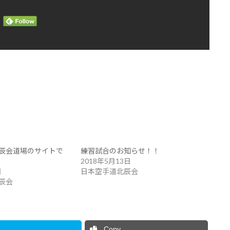
辰会道場のサイトで
練習試合のお知らせ！！
2018年5月13日
日
日本空手道北辰会
辰会
Copy