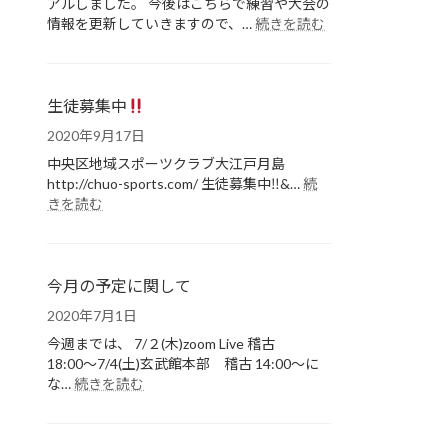
アルしました。 今後はこちらで練習や大会の
:
情報を更新していきますので、…
続きを読む
ホ
ー
ム
ペ
生徒募集中
ー
2020年9月17日
ジ
を
中央区地域スポーツクラブ大江戸月島
リ
http://chuo-sports.com/ 生徒募集中‼&…
続
ニ
:
きを読む
生
ュ
徒
ー
募
ア
集
ル
今月の予定に関して
中
し
2020年7月1日
ま
し
今週までは、 7/２(木)zoom Live 稽古
た。
18:00〜7/4(土)玄武館本部 稽古 14:00〜に
:
な…
続きを読む
今
月
の