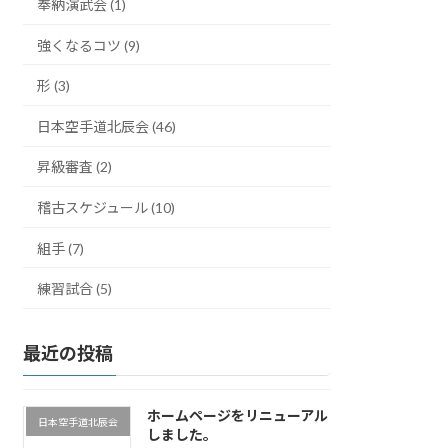
奉納演武会 (1)
辰
会
強くなるコツ (9)
今
後
形 (3)
の
活
日本空手道北辰会 (46)
動
(6
月)
昇級審査 (2)
に
つ
稽古スケジュール (10)
い
て。
組手 (7)
練習試合 (5)
最近の投稿
ホームページをリニューアル
日本空手道北辰会
しました。