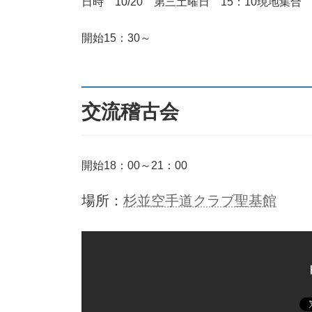
日
日時 10/20 第三土曜日 15：10現地集合
時
:
開始15：30～
交流稽古会
開始18：00～21：00
場所：
杉並空手道クラブ聖基館